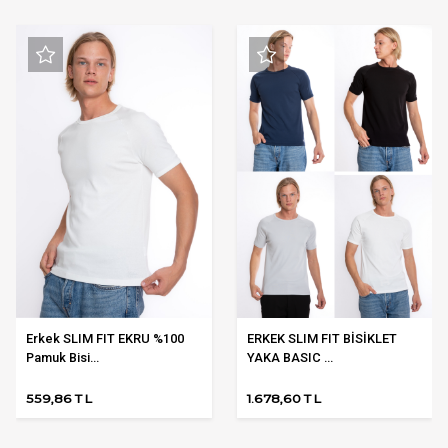
Erkek SLIM FIT EKRU %100
ERKEK SLIM FIT BİSİKLET
Pamuk Bisi...
YAKA BASIC ...
559,86 TL
1.678,60 TL