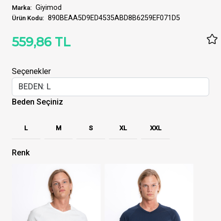
Giyimod
Marka:
890BEAA5D9ED4535ABD8B6259EF071D5
Ürün Kodu:
559,86 TL
Seçenekler
Beden Seçiniz
L
M
S
XL
XXL
Renk