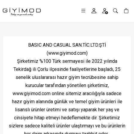
BASIC AND CASUAL SAN.TİC.LTD.ŞTİ
(www.giyimod.com)
Şirketimiz %100 Türk sermayesi ile 2022 yılında
Tekirdağ ili Çorlu ilçesinde faaliyetlerine başladı, 25
senelik uluslararası hazır giyim tecrübesine sahip
kurucular tarafından yönetilen şirketimiz,
www.giyimod.com online sitemiz aracılığıyla sadece
hazır giyim alanında günlük ve temel giyim ürünleri ile
lisanslı ürünler üretimi ve satışı yaparak her yaş ve
cinsiyete hitap etmeyi hedeflemekte dir. Şirketimiz
sizlere sadece kaliteli ürünler ulaştırmayı ve bu ürünlerin
her daim arkasında durmayı taahhüt eder.