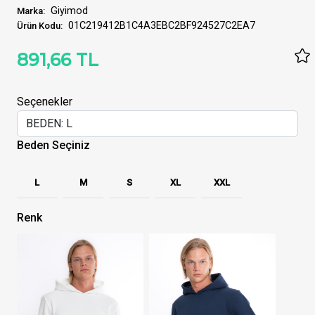
Giyimod
Marka:
01C219412B1C4A3EBC2BF924527C2EA7
Ürün Kodu:
891,66 TL
Seçenekler
Beden Seçiniz
L
M
S
XL
XXL
Renk