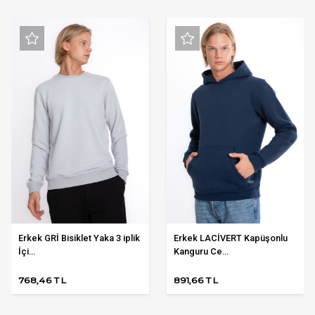
Erkek GRİ Bisiklet Yaka 3 iplik
Erkek LACİVERT Kapüşonlu
İçi...
Kanguru Ce...
768,46 TL
891,66 TL