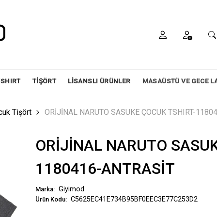
SHIRT
TİŞÖRT
LİSANSLI ÜRÜNLER
MASAÜSTÜ VE GECE L
cuk Tişört
ORİJİNAL NARUTO SASUKE ÇOCUK TSHIRT-1180
ORİJİNAL NARUTO SASUK
1180416-ANTRASİT
Giyimod
Marka:
C5625EC41E734B95BF0EEC3E77C253D2
Ürün Kodu: