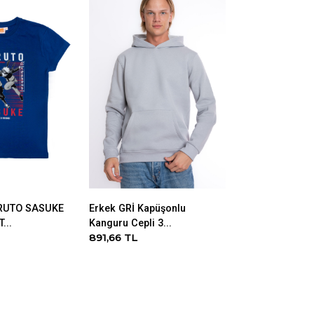
Stok Ta
RUTO SASUKE
Erkek GRİ Kapüşonlu
ORİJİNAL PO
...
Kanguru Cepli 3...
PIKACHU ERKE
891,66 TL
328,90 TL