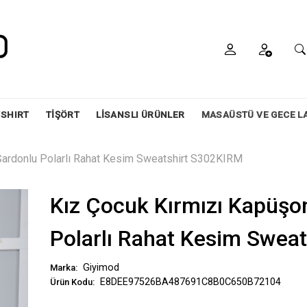
SHIRT
TİŞÖRT
LİSANSLI ÜRÜNLER
MASAÜSTÜ VE GECE L
 Şardonlu Polarlı Rahat Kesim Sweatshirt S302KIRM
Kız Çocuk Kırmızı Kapüşon
Polarlı Rahat Kesim Swea
Giyimod
Marka:
E8DEE97526BA487691C8B0C650B72104
Ürün Kodu: