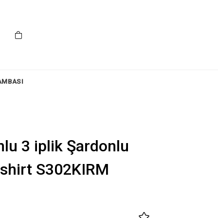
AMBASI
lu 3 iplik Şardonlu
tshirt S302KIRM