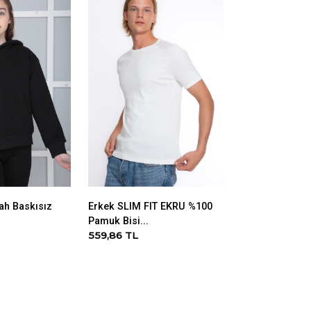
ah Baskısız
Erkek SLIM FIT EKRU %100
Kadın SİYAH K
Pamuk Bisi...
iplik Şardo...
559,86 TL
783,86 TL