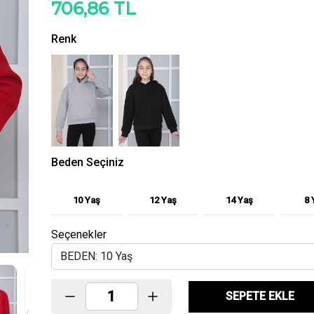
706,86 TL
Renk
Beden Seçiniz
10 Yaş
12 Yaş
14 Yaş
8 
Seçenekler
SEPETE EKLE