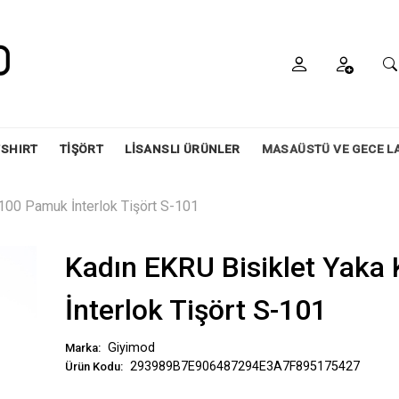
SHIRT
TİŞÖRT
LİSANSLI ÜRÜNLER
MASAÜSTÜ VE GECE L
100 Pamuk İnterlok Tişört S-101
Kadın EKRU Bisiklet Yaka
İnterlok Tişört S-101
Giyimod
Marka:
293989B7E906487294E3A7F895175427
Ürün Kodu: