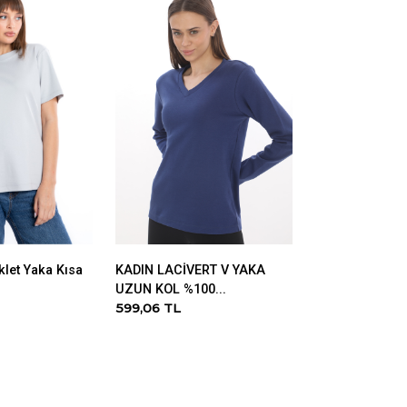
klet Yaka Kısa
KADIN LACİVERT V YAKA
Erkek GRİ Kap
UZUN KOL %100...
Kanguru Cepli 3
599,06 TL
891,66 TL