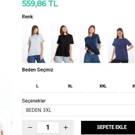
559,86 TL
Renk
Beden Seçiniz
L
XL
XXL
3
Seçenekler
SEPETE EKLE