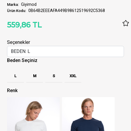
Giyimod
Marka:
0B64B2EEEAFA449B98612519692C5368
Ürün Kodu:
559,86 TL
Seçenekler
Beden Seçiniz
L
M
S
XXL
Renk