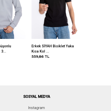
püşonlu
Erkek SİYAH Bisiklet Yaka
KADIN LACİVER
3...
Kısa Kol ...
YAKA UZUN K..
559,86 TL
599,06 TL
SOSYAL MEDYA
Instagram