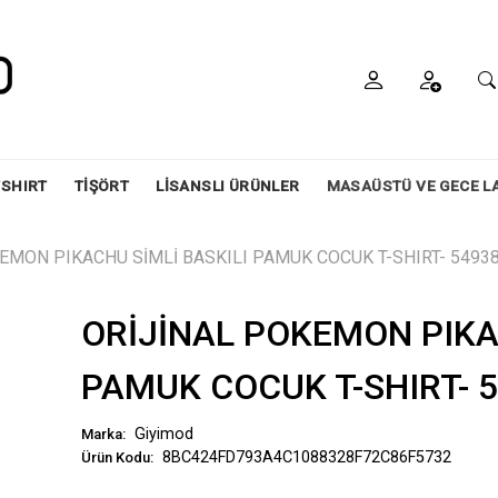
SHIRT
TİŞÖRT
LİSANSLI ÜRÜNLER
MASAÜSTÜ VE GECE L
EMON PIKACHU SİMLİ BASKILI PAMUK COCUK T-SHIRT- 5493
ORİJİNAL POKEMON PIKA
PAMUK COCUK T-SHIRT- 
Giyimod
Marka:
8BC424FD793A4C1088328F72C86F5732
Ürün Kodu: