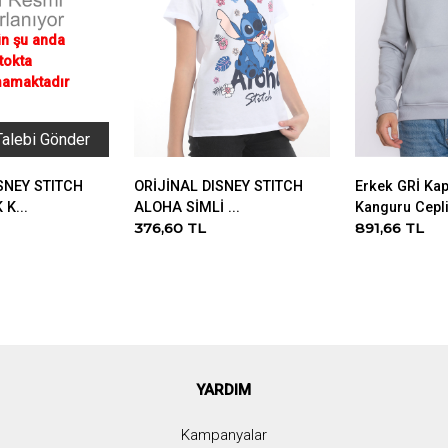
Talebi Gönder
SNEY STITCH
ORİJİNAL DISNEY STITCH
Erkek GRİ Ka
K...
ALOHA SİMLİ ...
Kanguru Cepli 
376,60 TL
891,66 TL
YARDIM
Kampanyalar