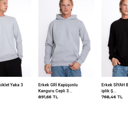
siklet Yaka 3
Erkek GRİ Kapüşonlu
Erkek SİYAH B
Kanguru Cepli 3...
iplik Ş...
891,66 TL
768,46 TL