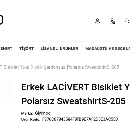
SHIRT
TİŞÖRT
LİSANSLI ÜRÜNLER
MASAÜSTÜ VE GECE L
 Bisiklet Yaka 3 iplik Şardonsuz Polarsız SweatshirtS-205
Erkek LACİVERT Bisiklet Y
Polarsız SweatshirtS-205
Giyimod
Marka:
F876C07843584F8FB9E7AF2D5E3AC55D
Ürün Kodu: