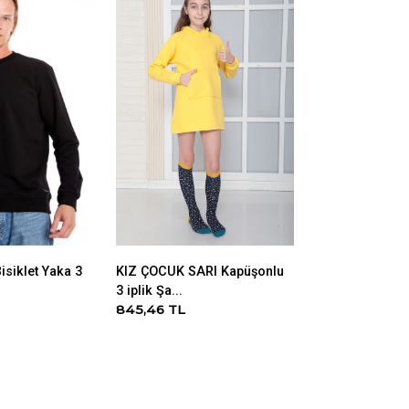
isiklet Yaka 3
KIZ ÇOCUK SARI Kapüşonlu
ORİJİNAL LİS
3 iplik Şa...
BALL Z ÇOR...
845,46 TL
244,86 TL