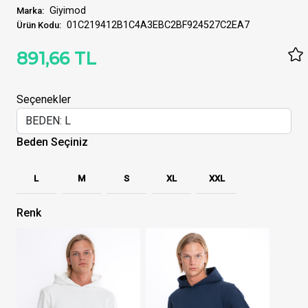
Giyimod
Marka:
01C219412B1C4A3EBC2BF924527C2EA7
Ürün Kodu:
891,66 TL
Seçenekler
Beden Seçiniz
L
M
S
XL
XXL
Renk